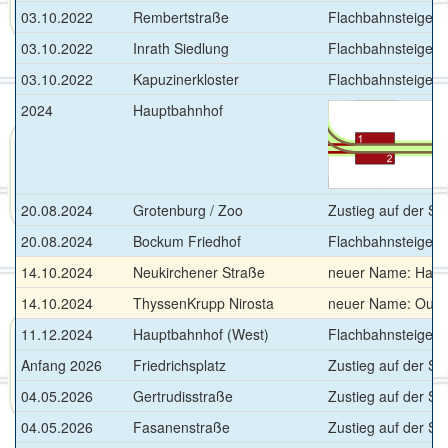
03.10.2022
Rembertstraße
Flachbahnsteige >>
03.10.2022
Inrath Siedlung
Flachbahnsteige >>
03.10.2022
Kapuzinerkloster
Flachbahnsteige >>
2024
Hauptbahnhof
>
20.08.2024
Grotenburg / Zoo
Zustieg auf der St
20.08.2024
Bockum Friedhof
Flachbahnsteige >>
14.10.2024
Neukirchener Straße
neuer Name: Haus
14.10.2024
ThyssenKrupp Nirosta
neuer Name: Outo
11.12.2024
Hauptbahnhof (West)
Flachbahnsteige >
Anfang 2026
Friedrichsplatz
Zustieg auf der St
04.05.2026
Gertrudisstraße
Zustieg auf der St
04.05.2026
Fasanenstraße
Zustieg auf der St