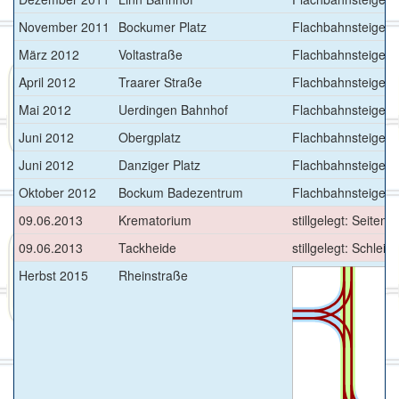
November 2011
Bockumer Platz
Flachbahnsteige >
März 2012
Voltastraße
Flachbahnsteige >
April 2012
Traarer Straße
Flachbahnsteige >
Mai 2012
Uerdingen Bahnhof
Flachbahnsteige >
Juni 2012
Obergplatz
Flachbahnsteige >
Juni 2012
Danziger Platz
Flachbahnsteige >
Oktober 2012
Bockum Badezentrum
Flachbahnsteige >
09.06.2013
Krematorium
stillgelegt: Seiten
09.06.2013
Tackheide
stillgelegt: Schleif
Herbst 2015
Rheinstraße