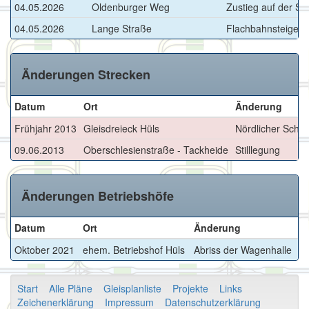
04.05.2026
Oldenburger Weg
Zustieg auf der St
04.05.2026
Lange Straße
Flachbahnsteige >>
Änderungen Strecken
Datum
Ort
Änderung
Frühjahr 2013
Gleisdreieck Hüls
Nördlicher Schenk
09.06.2013
Oberschlesienstraße - Tackheide
Stilllegung
Änderungen Betriebshöfe
Datum
Ort
Änderung
Oktober 2021
ehem. Betriebshof Hüls
Abriss der Wagenhalle
Start
Alle Pläne
Gleisplanliste
Projekte
Links
Zeichenerklärung
Impressum
Datenschutzerklärung