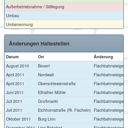
Außerbetriebnahme / Stilllegung
Umbau
Umbenennung
Änderungen Haltestellen
Datum
Ort
Änderung
August 2010
Bovert
Flachbahnsteige >
April 2011
Nordwall
Flachbahnsteige >
April 2011
Oberschlesienstraße
Flachbahnsteige >
Juni 2011
Elfrather Mühle
Flachbahnsteige >
Juli 2011
Großmarkt
Flachbahnsteige >
Juli 2011
Eichhornstraße (Ri. Fischeln)
Flachbahnsteige >
Oktober 2011
Burg Linn
Flachbahnsteige >
Dezember 2011
Linn Bahnhof
Flachbahnsteige >