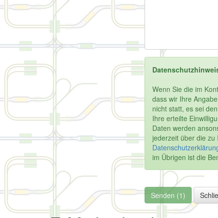
Datenschutzhinwei
Wenn Sie die im Kont
dass wir Ihre Angabe
nicht statt, es sei d
Ihre erteilte Einwill
Daten werden ansonst
jederzeit über die z
Datenschutzerklärung
im Übrigen ist die 
Senden (1)
Schli