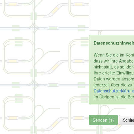
Datenschutzhinwei
Wenn Sie die im Kont
dass wir Ihre Angabe
nicht statt, es sei d
Ihre erteilte Einwill
Daten werden ansonst
jederzeit über die z
Datenschutzerklärung
im Übrigen ist die 
Senden (1)
Schli