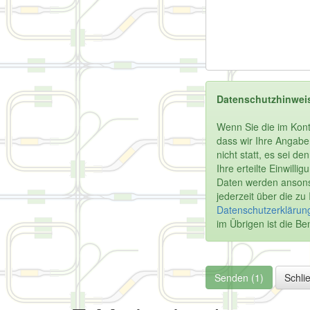
Datenschutzhinwei
Wenn Sie die im Kont
dass wir Ihre Angabe
nicht statt, es sei d
Ihre erteilte Einwill
Daten werden ansonst
jederzeit über die z
Datenschutzerklärung
im Übrigen ist die 
Senden (1)
Schli