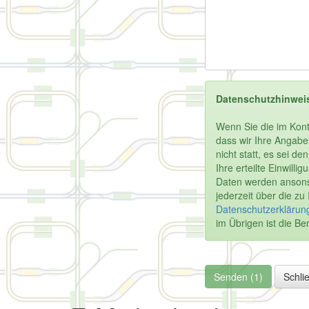
Datenschutzhinwei
Wenn Sie die im Kont
dass wir Ihre Angabe
nicht statt, es sei d
Ihre erteilte Einwill
Daten werden ansonst
jederzeit über die z
Datenschutzerklärung
im Übrigen ist die 
Senden (1)
Schli