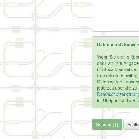
Datenschutzhinwei
Wenn Sie die im Kont
dass wir Ihre Angabe
nicht statt, es sei d
Ihre erteilte Einwill
Daten werden ansonst
jederzeit über die z
Datenschutzerklärung
im Übrigen ist die 
Senden (1)
Schli