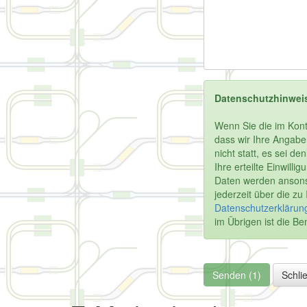
Datenschutzhinwei
Wenn Sie die im Kont
dass wir Ihre Angabe
nicht statt, es sei d
Ihre erteilte Einwill
Daten werden ansonst
jederzeit über die z
Datenschutzerklärung
im Übrigen ist die 
Senden (1)
Schli