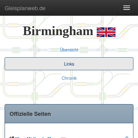
Gleisplanweb.de
Navig
ein-/
Birmingham
Übersicht
Links
Chronik
Offizielle Seiten