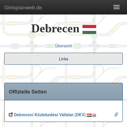
Gleisplanweb.de
Navig
ein-/
Debrecen
Übersicht
Links
Offizielle Seiten
Debreceni Közlekedési Vállalat (DKV)