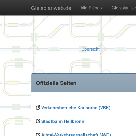
Gleisplanweb.de
Alle Pläne
Gleisplanlist
Übersicht
Offizielle Seiten
Verkehrsbetriebe Karlsruhe (VBK)
Stadtbahn Heilbronn
Albtal-Verkehrsgesellschaft (AVG)