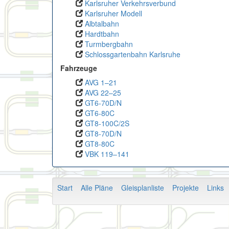
Karlsruher Verkehrsverbund
Karlsruher Modell
Albtalbahn
Hardtbahn
Turmbergbahn
Schlossgartenbahn Karlsruhe
Fahrzeuge
AVG 1–21
AVG 22–25
GT6-70D/N
GT6-80C
GT8-100C/2S
GT8-70D/N
GT8-80C
VBK 119–141
Start
Alle Pläne
Gleisplanliste
Projekte
Links