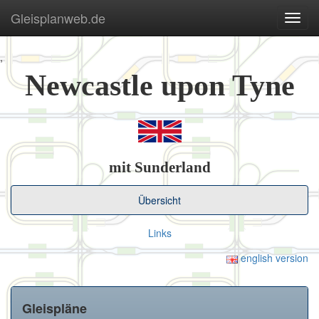
Gleisplanweb.de
Navig
ein-/
,
Newcastle upon Tyne
mit Sunderland
Übersicht
Links
english version
Gleispläne