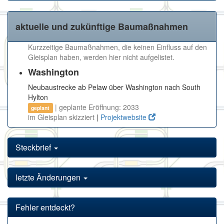
aktuelle und zukünftige Baumaßnahmen
Kurzzeitige Baumaßnahmen, die keinen Einfluss auf den
Gleisplan haben, werden hier nicht aufgelistet.
Washington
Neubaustrecke ab Pelaw über Washington nach South
Hylton
| geplante Eröffnung: 2033
geplant
im Gleisplan skizziert
|
Projektwebsite
Steckbrief
letzte Änderungen
Fehler entdeckt?