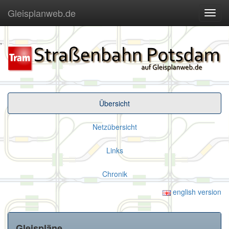
Gleisplanweb.de
Navig
ein-/
,
Übersicht
Netzübersicht
Links
Chronik
english version
Gleispläne