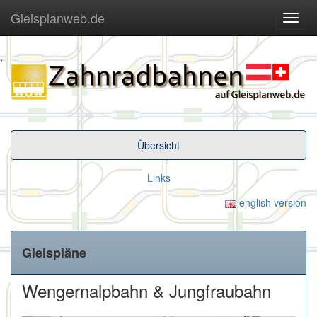
Gleisplanweb.de
Navig
ein-/
,
Übersicht
Links
english version
Gleispläne
Wengernalpbahn & Jungfraubahn