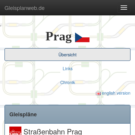
Gleisplanweb.de
Navig
ein-/
,
Prag
Übersicht
Links
Chronik
english version
Gleispläne
Straßenbahn Prag