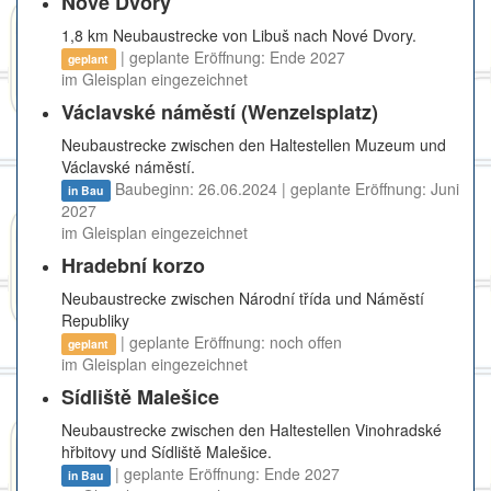
Nové Dvory
1,8 km Neubaustrecke von Libuš nach Nové Dvory.
| geplante Eröffnung: Ende 2027
geplant
im Gleisplan eingezeichnet
Václavské náměstí (Wenzelsplatz)
Neubaustrecke zwischen den Haltestellen Muzeum und
Václavské náměstí.
Baubeginn: 26.06.2024 | geplante Eröffnung: Juni
in Bau
2027
im Gleisplan eingezeichnet
Hradební korzo
Neubaustrecke zwischen Národní třída und Náměstí
Republiky
| geplante Eröffnung: noch offen
geplant
im Gleisplan eingezeichnet
Sídliště Malešice
Neubaustrecke zwischen den Haltestellen Vinohradské
hřbitovy und Sídliště Malešice.
| geplante Eröffnung: Ende 2027
in Bau