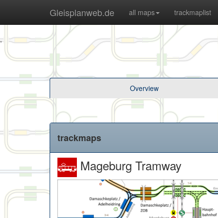
Gleisplanweb.de
all maps
trackmaplist
,
Overview
trackmaps
Mageburg Tramway