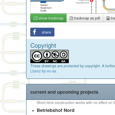
show trackmap
trackmap as pdf
tr
share
Copyright
These drawings are protected by copyright. A further
Lizenz by-nc-sa
.
current and upcoming projects
Short-time construction works with no effect on 
Betriebshof Nord