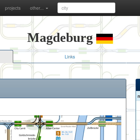
projects
other...
Magdeburg
Links
n