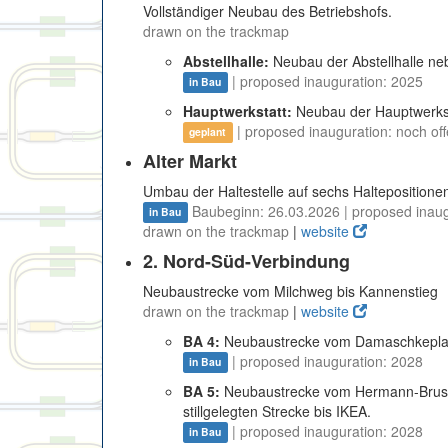
Vollständiger Neubau des Betriebshofs.
drawn on the trackmap
Abstellhalle:
Neubau der Abstellhalle ne
| proposed inauguration: 2025
in Bau
Hauptwerkstatt:
Neubau der Hauptwerkst
| proposed inauguration: noch of
geplant
Alter Markt
Umbau der Haltestelle auf sechs Haltepositione
Baubeginn: 26.03.2026 | proposed inaug
in Bau
drawn on the trackmap
|
website
2. Nord-Süd-Verbindung
Neubaustrecke vom Milchweg bis Kannenstieg
drawn on the trackmap
|
website
BA 4:
Neubaustrecke vom Damaschkeplat
| proposed inauguration: 2028
in Bau
BA 5:
Neubaustrecke vom Hermann-Bruse-
stillgelegten Strecke bis IKEA.
| proposed inauguration: 2028
in Bau