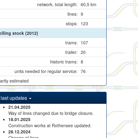
network, total length:
60,5 km
lines:
9
stops:
123
olling stock (2012)
trams:
107
trailer:
20
historic trams:
8
units needed for regular service:
76
artly estimated
last updates
21.04.2025
Way of lines changed due to bridge closure.
18.01.2025
Conxtruction works at Rothensee updated.
28.12.2024
Change of lines