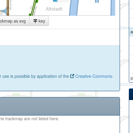
ackmap as svg
key
r
 use is possible by application of the
Creative-Commons-
p
the trackmap are not listed here.